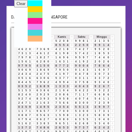
Clear
DATA PAITO WARNA SINGAPORE
Senin
H
Rabu
H
Kamis
H
Sabtu
H
Minggu
H
0
3
0
6
6
6
7
2
7
9
5
2
0
8
8
9
9
8
1
9
2
1
3
5
8
2
6
5
4
9
8
0
3
8
2
8
5
5
4
9
2
2
5
0
5
9
9
1
4
5
4
6
2
0
2
7
3
6
9
6
4
2
1
8
9
7
4
2
7
9
9
5
2
0
2
7
3
1
3
4
4
6
1
2
3
8
1
9
8
8
5
7
4
2
6
1
8
5
3
8
7
9
7
8
6
1
8
2
7
9
1
6
9
6
6
9
5
9
7
7
7
4
4
0
4
1
5
6
1
7
6
2
8
0
8
1
6
3
1
4
4
1
9
2
2
2
0
2
6
8
9
7
9
5
5
4
1
5
0
5
8
7
7
2
9
9
0
0
4
4
7
8
6
4
1
9
0
6
9
6
1
8
6
9
6
7
9
5
0
5
0
1
4
3
7
1
6
0
7
7
2
4
3
4
7
2
4
7
5
3
4
1
9
7
7
0
4
7
8
6
3
0
7
3
1
0
5
1
6
7
6
3
0
6
6
5
3
7
7
5
0
3
1
1
2
3
3
7
2
9
8
4
4
5
9
7
9
6
2
8
4
9
9
4
4
0
7
5
8
4
9
3
4
0
4
0
3
5
2
7
1
6
8
9
8
1
3
3
3
6
4
0
4
3
7
9
2
6
7
4
5
1
5
3
8
6
3
8
6
5
2
1
0
4
4
9
4
2
2
4
9
3
2
2
4
8
2
4
0
4
2
9
2
9
2
2
0
8
6
5
7
1
1
7
8
6
6
8
6
5
9
2
7
4
2
8
3
9
3
3
5
9
5
8
4
4
0
7
4
2
5
4
1
1
2
2
4
7
1
8
2
1
6
3
9
7
5
6
6
3
8
3
0
0
0
7
2
3
9
3
0
3
5
9
5
1
4
9
5
5
2
3
5
4
9
5
5
1
3
4
3
9
9
7
7
1
1
7
1
8
9
6
5
7
3
7
7
0
0
0
5
3
0
0
0
1
7
3
1
4
0
8
8
7
6
0
5
6
3
9
1
5
9
8
8
1
3
2
3
5
5
8
0
9
9
0
7
9
4
4
0
6
2
7
9
6
0
8
0
8
6
3
5
5
1
1
0
4
0
4
5
1
6
2
8
3
3
8
3
2
9
6
5
1
6
6
2
6
8
5
5
3
4
0
4
1
3
7
2
9
7
4
8
6
5
2
6
5
3
8
9
7
3
7
1
6
2
4
2
6
4
3
8
7
6
2
7
6
0
6
9
9
2
2
4
4
4
9
8
8
4
6
1
8
9