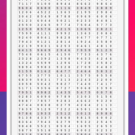
7
1
1
7
8
5
1
0
0
0
8
9
4
4
8
8
6
6
2
8
9
8
6
4
1
9
6
0
4
4
0
6
8
0
8
5
1
1
6
7
3
8
4
9
4
3
8
8
9
8
1
2
0
6
6
4
5
2
2
4
1
3
6
3
9
2
1
9
5
5
2
9
8
4
3
3
0
4
2
6
8
5
4
9
4
8
7
8
8
7
0
9
6
9
6
6
0
0
6
6
0
1
2
3
5
6
0
4
4
8
5
0
2
1
3
0
2
3
3
6
8
4
8
1
9
2
5
5
0
5
3
2
6
5
2
9
7
7
4
2
7
5
0
4
4
5
7
7
3
1
1
2
5
0
5
8
5
7
6
4
4
2
1
5
6
1
0
6
5
2
2
8
2
1
3
7
5
9
9
9
4
1
1
1
2
9
9
9
2
2
1
3
6
3
9
2
0
8
6
5
9
2
4
0
4
8
0
4
1
5
9
8
2
8
1
0
4
7
7
5
0
7
7
1
8
7
9
4
3
7
0
1
2
1
3
2
8
1
4
5
1
9
2
4
6
3
5
8
9
8
2
2
1
9
1
9
0
3
1
4
6
2
5
3
8
0
4
6
1
7
4
8
1
0
1
6
4
1
5
6
9
6
6
9
6
2
9
4
6
1
7
9
5
9
5
9
1
2
9
2
7
5
4
8
3
0
6
1
5
6
4
1
5
0
5
7
7
3
3
6
4
3
7
6
4
2
3
2
8
1
2
3
9
2
2
1
3
5
8
4
9
4
3
3
6
4
2
4
6
1
1
3
2
4
6
5
5
9
9
9
1
2
9
6
6
1
7
2
8
1
3
5
8
2
1
9
8
9
4
4
9
9
8
3
2
9
3
2
8
1
2
7
0
9
9
0
4
8
3
2
3
1
5
9
5
0
1
6
2
8
6
4
7
7
5
2
4
6
4
1
5
8
3
2
5
6
7
5
5
1
3
7
7
5
3
1
0
1
1
2
3
5
7
5
3
8
5
5
8
4
6
8
3
9
3
5
0
3
1
4
7
3
1
3
4
2
2
4
3
7
2
2
0
0
0
3
0
5
8
4
5
0
4
2
6
9
8
2
7
9
7
4
4
0
4
7
4
1
7
8
5
1
7
1
8
9
3
5
6
2
0
7
2
7
9
9
0
6
8
5
3
3
9
0
9
7
9
5
1
6
9
9
8
2
1
1
4
3
5
8
5
4
7
5
3
0
0
7
8
6
0
2
8
3
2
6
0
9
0
9
9
7
8
9
8
3
3
0
3
3
5
1
5
6
2
9
8
8
7
6
7
8
5
7
3
9
2
8
3
2
4
6
6
2
8
9
3
2
0
2
4
7
4
4
8
0
8
3
8
2
0
2
7
9
7
4
2
6
4
1
2
1
1
3
4
7
6
3
9
3
9
1
2
9
2
7
2
2
2
4
6
5
8
1
9
0
0
9
1
1
9
7
8
6
5
1
9
3
3
6
2
5
1
2
3
3
0
1
3
4
8
9
8
8
7
9
1
3
8
2
4
3
3
7
1
5
8
6
8
5
9
8
1
5
6
6
0
0
2
2
8
3
6
4
1
7
9
4
3
7
6
2
7
9
7
9
5
3
2
5
2
5
4
5
9
9
8
4
8
3
5
5
2
1
3
8
5
0
4
4
1
6
9
5
5
2
6
5
3
8
5
8
7
9
7
5
5
1
8
9
6
9
5
2
7
6
0
0
2
2
0
2
3
2
5
2
0
1
6
7
1
6
3
0
3
6
0
8
1
9
3
8
0
4
4
5
6
3
3
6