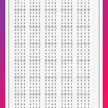
4
9
1
1
2
4
4
7
3
1
3
8
3
8
2
1
9
9
2
2
3
3
2
9
2
2
7
2
8
1
1
0
4
9
4
1
7
1
4
5
6
4
2
9
2
7
5
2
1
3
6
0
8
3
2
4
8
5
2
7
9
7
0
0
0
8
0
1
9
1
4
4
6
8
5
9
8
1
8
9
8
1
5
8
4
1
4
8
8
7
7
2
0
5
5
5
6
8
4
3
2
4
6
6
3
0
6
8
0
8
6
3
1
7
8
3
0
5
5
1
1
2
0
3
3
2
3
3
5
8
9
3
1
1
2
2
3
0
6
6
0
7
0
3
3
4
8
6
4
1
6
3
0
9
9
3
0
3
2
5
3
1
3
9
3
9
2
0
0
0
9
4
3
1
4
6
6
8
8
7
8
8
6
4
1
2
3
9
3
3
5
8
5
6
2
8
8
4
3
7
6
6
8
4
3
7
3
8
2
1
3
6
6
2
8
8
6
2
9
2
6
1
7
4
2
9
6
0
9
9
5
8
9
5
5
4
5
4
7
1
5
4
4
9
4
8
2
2
5
7
2
3
0
7
7
9
6
7
1
8
9
7
8
6
5
5
2
5
7
3
2
8
5
4
9
4
8
7
2
9
5
7
1
8
9
0
0
7
9
7
2
6
7
6
4
4
8
7
5
3
3
7
4
7
3
7
8
5
7
3
0
8
2
5
7
2
0
8
5
4
4
2
9
4
4
5
1
0
3
3
4
4
1
6
7
5
9
7
3
1
6
5
3
5
8
0
6
3
1
4
3
7
1
6
7
3
8
7
3
1
4
1
6
8
5
8
3
9
2
2
0
6
1
9
1
4
9
8
5
4
1
2
4
5
9
0
1
7
5
3
1
2
4
4
8
6
0
2
8
1
1
1
9
2
2
9
0
8
2
1
9
9
9
2
2
6
1
5
4
9
8
7
4
4
8
0
1
0
0
0
1
5
9
2
2
8
9
6
0
6
1
4
4
3
7
1
8
4
8
3
5
6
1
9
1
2
4
0
4
4
9
7
6
2
8
6
8
7
7
5
8
2
5
2
7
1
4
4
0
4
2
5
4
1
5
5
5
8
2
1
9
2
7
0
7
6
2
6
7
4
3
3
4
5
9
1
6
9
1
1
5
9
7
0
7
1
1
2
0
2
7
7
0
8
8
4
0
3
4
7
1
6
3
4
7
0
7
3
2
5
3
6
3
6
9
4
1
3
9
3
6
8
0
7
7
0
4
7
4
2
6
6
3
4
7
4
7
3
1
4
9
7
3
8
2
5
0
0
6
6
3
2
4
2
6
9
9
4
0
4
6
1
0
4
4
3
9
2
0
2
9
0
8
6
5
7
0
4
7
2
6
1
3
2
5
6
4
8
1
9
0
9
4
4
8
9
7
9
5
5
0
7
1
2
3
4
6
0
2
2
7
6
9
0
9
8
9
0
3
3
9
1
1
8
9
6
2
2
5
7
2
5
0
7
7
6
9
9
1
1
2
3
1
4
5
1
5
4
5
9
4
6
8
8
7
9
2
0
7
7
4
8
7
1
8
1
4
0
1
1
9
1
6
5
2
0
4
5
1
6
3
0
6
0
6
3
1
1
4
5
8
0
4
0
4
7
9
7
3
1
1
1
7
6
4
4
4
2
9
2
2
2
9
6
6
0
6
2
9
2
9
9
8
6
5
4
7
1
7
8
5
7
4
6
1
1
4
8
1
9
5
7
2
2
4
3
1
0
8
8
4
4
3
8
2
0
8
0
6
6
9
3
2
7
9
8
2
5
4
9