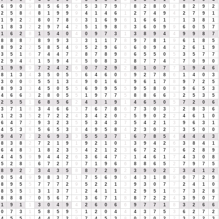
6
9
0
9
8
5
6
9
6
5
3
7
9
7
8
2
8
0
8
8
2
9
2
2
5
8
4
8
1
9
9
9
4
1
4
6
1
2
7
4
9
4
2
7
9
1
1
9
2
2
8
0
7
8
6
3
1
6
9
6
1
6
6
1
7
1
3
8
1
1
8
3
2
2
9
7
4
2
5
1
9
8
8
3
6
0
9
9
6
0
5
7
1
6
2
8
1
5
4
0
4
0
9
7
3
1
3
8
9
4
4
9
9
8
7
8
8
8
7
8
9
9
3
3
3
1
1
7
8
9
7
8
1
9
6
1
8
5
8
9
2
2
5
8
5
4
9
5
2
9
6
6
6
0
9
4
4
2
6
1
9
3
5
1
6
7
4
4
7
2
8
7
8
9
8
6
5
5
0
5
3
5
7
7
2
9
4
4
1
5
9
4
4
5
0
8
3
2
8
7
7
4
2
7
0
9
0
1
9
9
9
7
2
4
2
6
0
7
2
9
2
8
1
0
7
7
1
9
4
6
8
1
3
4
3
5
0
5
5
6
4
6
0
6
9
2
7
8
6
1
4
0
3
3
0
0
0
5
5
1
3
4
9
0
1
6
7
9
6
1
7
8
9
7
2
5
8
9
3
3
4
5
0
5
5
6
9
9
5
5
9
5
8
0
8
9
6
5
3
4
6
6
3
2
8
0
5
5
1
9
7
7
5
8
8
6
6
3
2
5
3
5
2
5
5
1
6
8
5
6
2
4
3
1
9
1
4
6
5
0
5
7
2
0
6
3
7
1
8
3
4
6
6
3
7
6
7
8
6
7
3
0
3
3
2
8
3
6
1
2
3
5
2
7
2
2
4
3
4
2
0
2
5
9
0
2
2
4
6
1
0
6
4
7
2
9
3
2
3
5
5
3
4
3
7
5
4
2
1
3
9
6
3
1
4
5
3
8
5
6
5
3
8
4
9
5
8
4
2
3
0
2
2
3
5
0
0
9
4
7
2
2
6
9
3
3
5
5
3
7
1
6
7
8
5
4
4
4
4
3
8
3
8
2
7
2
1
9
1
9
2
1
0
1
3
9
4
2
6
3
8
4
1
6
4
8
3
1
8
2
3
5
4
2
1
2
3
6
7
2
7
9
6
2
8
9
4
4
5
9
9
4
4
2
6
3
6
4
7
2
1
4
6
1
7
4
3
0
8
5
2
8
1
6
7
2
7
9
7
1
9
6
6
8
8
6
5
2
7
9
7
5
8
9
2
2
3
4
3
5
8
8
7
2
9
2
3
9
0
2
2
3
4
1
2
0
5
4
9
9
8
3
7
1
7
5
6
9
6
4
3
1
8
9
0
7
2
9
8
9
5
5
7
7
7
2
9
5
2
2
1
3
9
3
0
7
7
2
4
1
0
8
5
5
1
3
1
3
7
1
2
4
1
1
2
2
9
5
1
6
7
3
2
8
8
8
8
7
0
5
6
7
4
3
6
7
1
8
8
7
2
2
4
3
9
0
7
1
9
1
1
3
0
4
9
4
2
6
0
6
6
9
7
7
1
8
3
2
6
6
0
7
3
1
5
8
5
9
5
1
2
0
4
4
4
3
7
5
3
6
2
7
2
4
5
5
1
4
4
7
2
9
7
4
5
3
8
0
2
0
2
2
3
2
2
3