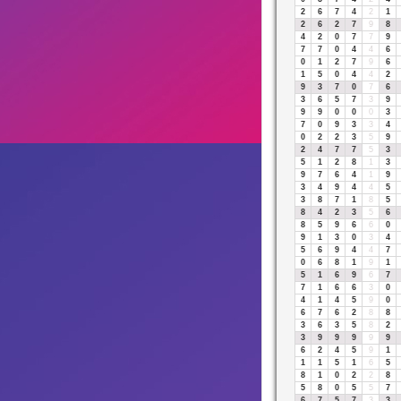
2
6
7
4
2
1
2
6
2
7
9
8
4
2
0
7
7
9
7
7
0
4
4
6
0
1
2
7
9
6
1
5
0
4
4
2
9
3
7
0
7
6
3
6
5
7
3
9
9
9
0
0
0
3
7
0
9
3
3
4
0
2
2
3
5
9
2
4
7
7
5
3
5
1
2
8
1
3
9
7
6
4
1
9
3
4
9
4
4
5
3
8
7
1
8
5
8
4
2
3
5
6
8
5
9
6
6
0
9
1
3
0
3
4
5
6
9
4
4
7
0
6
8
1
9
1
5
1
6
9
6
7
7
1
6
6
3
0
4
1
4
5
9
0
6
7
6
2
8
8
3
6
3
5
8
2
3
9
9
9
9
9
6
2
4
5
9
1
1
1
5
1
6
5
8
1
0
2
2
8
5
8
0
5
5
7
6
7
5
7
3
3