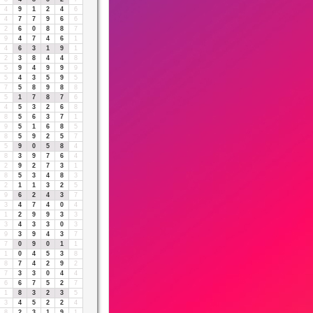
4
9
1
2
4
6
4
7
7
9
6
6
2
6
0
8
8
7
9
4
7
4
6
1
4
6
3
1
9
1
2
3
8
4
4
8
5
9
4
9
9
9
5
4
3
5
9
5
7
5
8
9
8
8
5
1
7
8
7
6
4
5
3
2
6
8
8
5
6
3
7
1
9
5
1
6
8
5
8
5
9
2
5
7
5
9
0
5
8
4
8
3
9
7
6
4
2
9
2
7
3
1
8
5
3
4
8
3
2
1
1
3
2
5
9
6
2
4
3
7
3
4
7
4
0
4
1
2
9
9
3
3
3
4
3
3
0
3
9
3
9
4
3
7
7
0
9
0
1
1
1
0
4
5
3
8
8
7
4
2
9
2
7
3
3
0
4
4
6
6
7
5
2
7
1
8
3
2
3
5
3
4
5
2
2
4
8
2
3
1
9
1