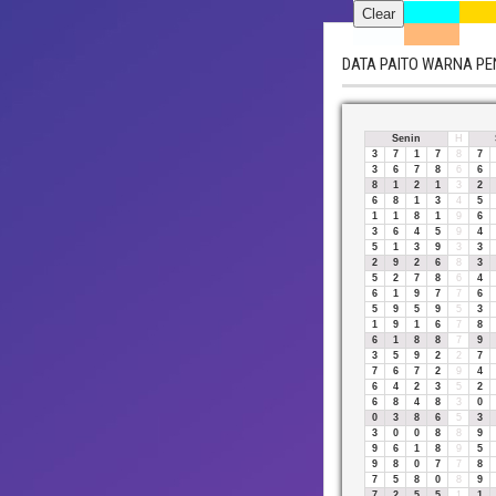
Clear
DATA PAITO WARNA PE
Senin
H
3
7
1
7
8
7
3
6
7
8
6
6
8
1
2
1
3
2
6
8
1
3
4
5
1
1
8
1
9
6
3
6
4
5
9
4
5
1
3
9
3
3
2
9
2
6
8
3
5
2
7
8
6
4
6
1
9
7
7
6
5
9
5
9
5
3
1
9
1
6
7
8
6
1
8
8
7
9
3
5
9
2
2
7
7
6
7
2
9
4
6
4
2
3
5
2
6
8
4
8
3
0
0
3
8
6
5
3
3
0
0
8
8
9
9
6
1
8
9
5
9
8
0
7
7
8
7
5
8
0
8
9
7
2
5
5
1
1