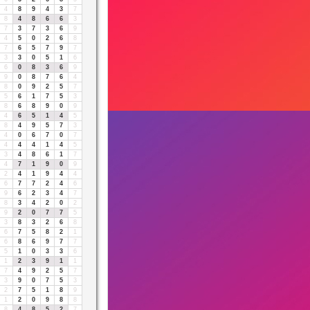
4
8
9
4
3
7
8
4
8
6
6
3
7
3
7
3
6
9
4
5
0
2
6
8
7
6
5
7
9
7
3
3
0
5
1
6
6
0
8
3
6
9
9
0
8
7
6
4
8
0
9
2
5
7
5
6
1
7
5
3
8
6
8
9
0
9
4
6
5
1
4
5
8
4
9
5
7
3
4
0
6
7
0
7
4
4
4
1
4
5
3
4
8
6
1
7
4
7
1
9
0
9
2
4
1
9
4
4
6
7
7
2
4
6
9
6
2
3
4
7
8
3
4
2
0
2
9
2
0
7
7
5
3
8
3
2
6
8
6
7
5
8
2
1
6
8
6
9
7
7
5
1
0
3
3
6
1
2
3
9
1
1
7
4
9
2
5
7
3
9
0
7
5
3
2
7
5
1
8
9
1
2
0
9
8
8
8
4
8
5
2
7